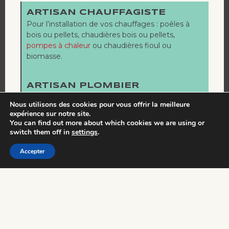
ARTISAN CHAUFFAGISTE
Pour l’installation de vos chauffages : poêles à
bois ou pellets, chaudières bois ou pelle
ts,
pompes à chaleur
ou chaudières fioul ou
biomasse.
ARTISAN PLOMBIER
Pour la rénovation de votre
salle de bain
, votre
Nous utilisons des cookies pour vous offrir la meilleure
cuisine, ou encore l’installation d’un point d’eau
expérience sur notre site.
ou de toilettes.
You can find out more about which cookies we are using or
switch them off in
settings
.
ENTRETIEN
Accepter
Pour l’entretien annuel ou saisonnier de vos
équipements, faites confiance à un artisan expert
à côté de chez vous.